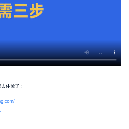
接去体验了：
ng.com/
/