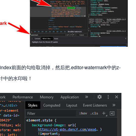
index前面的勾给取消掉，然后把.editor-watermark中的z-
设计中的水印啦！