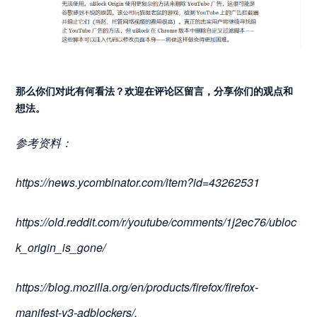
那么你们对此有何看法？欢迎在评论区留言，分享你们的观点和
想法。
参考资料：
https://news.ycombinator.com/item?id=43262531
https://old.reddit.com/r/youtube/comments/1j2ec76/ubloc
k_origin_is_gone/
https://blog.mozilla.org/en/products/firefox/firefox-
manifest-v3-adblockers/.