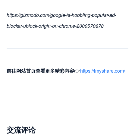
https://gizmodo.com/google-is-hobbling-popular-ad-
blocker-ublock-origin-on-chrome-2000570878
前往网站首页
查看更多精彩内容
👉
https://imyshare.com/
交流评论