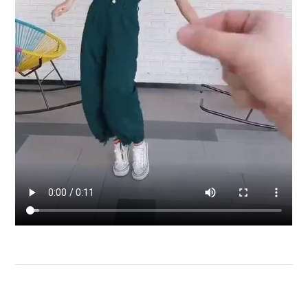
预览无水印的抖音短视频
下面我们来预览以下刚保存的无水印抖音短视频吧~~