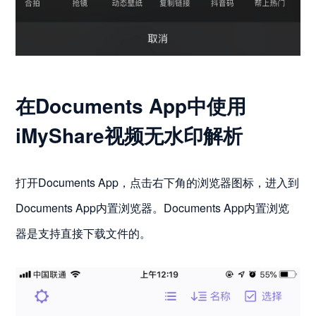
在Documents App中使用
iMyShare视频无水印解析
打开Documents App，点击右下角的浏览器图标，进入到
Documents App内置浏览器。Documents App内置浏览
器是支持直接下载文件的。