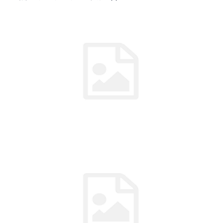
保存抖音无水印视频至照片/相册
中
点击视频右下角的更多按钮，然后选择“移动”，再选择“相