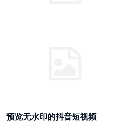
机胶卷”即可将无水印的抖音短视频移动至照片/相册啦。
当然也可以分享分享至其他app中。