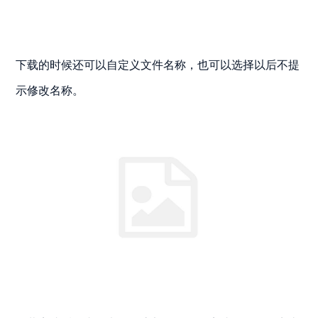
接”即可开始下载无水印的抖音短视频。