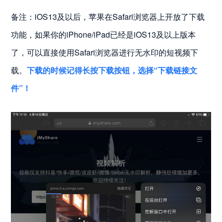
备注：iOS13及以后，苹果在Safari浏览器上开放了下载
功能，如果你的iPhone/iPad已经是iOS13及以上版本
了，可以直接使用Safari浏览器进行无水印的短视频下
载。
下载的时候记得长按下载按钮，选择“下载链接文
件”！