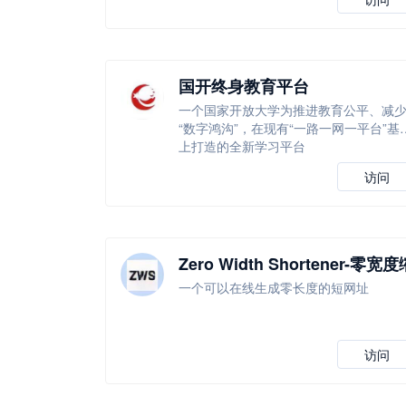
国开终身教育平台
一个国家开放大学为推进教育公平、减
“数字鸿沟”，在现有“一路一网一平台”基
上打造的全新学习平台
访问
Zero Width Shortener-零宽度
短器
一个可以在线生成零长度的短网址
访问