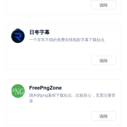
访问
日夸字幕
一个非常不错的免费在线电影字幕下载站点
访问
FreePngZone
国外的png素材下载站点，比较良心，无需注册登
录
访问