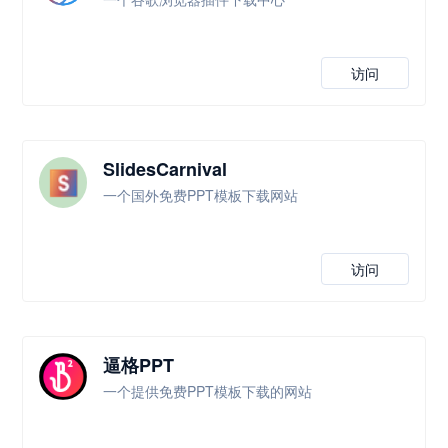
访问
SlidesCarnival
一个国外免费PPT模板下载网站
访问
逼格PPT
一个提供免费PPT模板下载的网站