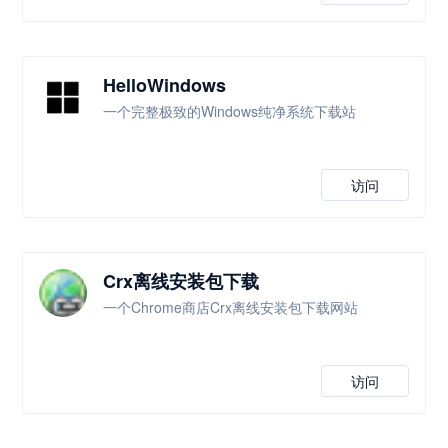
HelloWindows
一个完整极致的Windows纯净系统下载站
访问
Crx离线安装包下载
一个Chrome商店Crx离线安装包下载网站
访问