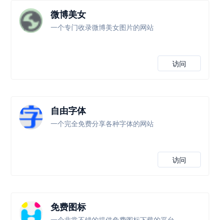
微博美女
一个专门收录微博美女图片的网站
访问
自由字体
一个完全免费分享各种字体的网站
访问
免费图标
一个非常不错的提供免费图标下载的平台