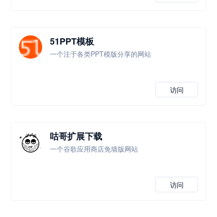
51PPT模板
一个注于各类PPT模版分享的网站
访问
咕哥扩展下载
一个谷歌应用商店免墙版网站
访问