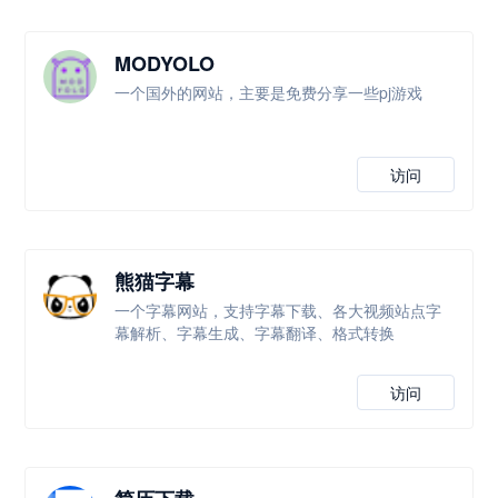
MODYOLO
一个国外的网站，主要是免费分享一些pj游戏
访问
熊猫字幕
一个字幕网站，支持字幕下载、各大视频站点字
幕解析、字幕生成、字幕翻译、格式转换
访问