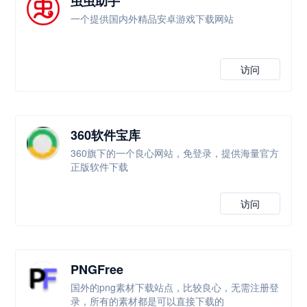
虫虫助手
一个提供国内外精品安卓游戏下载网站
访问
360软件宝库
360旗下的一个良心网站，免登录，提供海量官方
正版软件下载
访问
PNGFree
国外的png素材下载站点，比较良心，无需注册登
录，所有的素材都是可以直接下载的