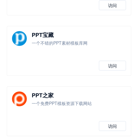
访问
PPT宝藏
一个不错的PPT素材模板库网
访问
PPT之家
一个免费PPT模板资源下载网站
访问