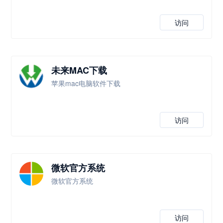
访问
未来MAC下载
苹果mac电脑软件下载
访问
微软官方系统
微软官方系统
访问