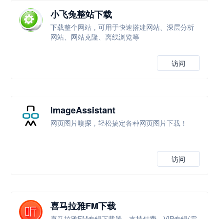
小飞兔整站下载
下载整个网站，可用于快速搭建网站、深层分析
网站、网站克隆、离线浏览等
访问
ImageAssistant
网页图片嗅探，轻松搞定各种网页图片下载！
访问
喜马拉雅FM下载
喜马拉雅FM专辑下载器，支持付费，VIP专辑(需