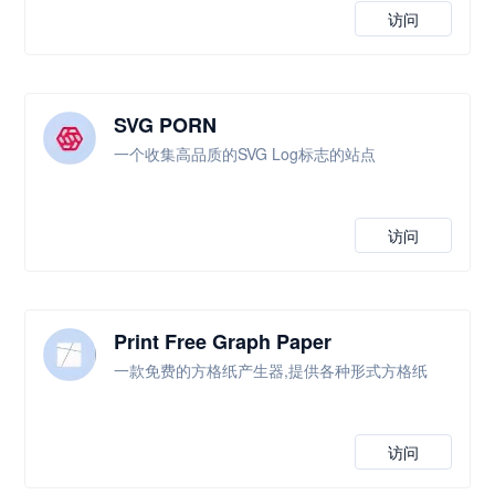
访问
SVG PORN
一个收集高品质的SVG Log标志的站点
访问
Print Free Graph Paper
一款免费的方格纸产生器,提供各种形式方格纸
访问