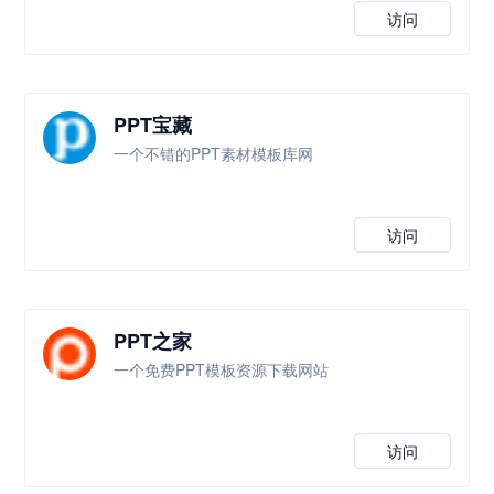
访问
PPT宝藏
一个不错的PPT素材模板库网
访问
PPT之家
一个免费PPT模板资源下载网站
访问