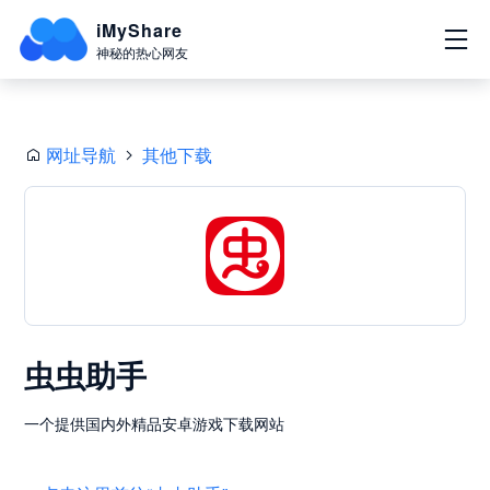
iMyShare
神秘的热心网友
网址导航
其他下载
虫虫助手
一个提供国内外精品安卓游戏下载网站