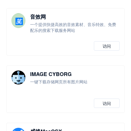
音效网
一个提供快捷高效的音效素材、音乐特效、免费
配乐的搜索下载服务网站
访问
IMAGE CYBORG
一键下载存储网页所有图片网站
访问