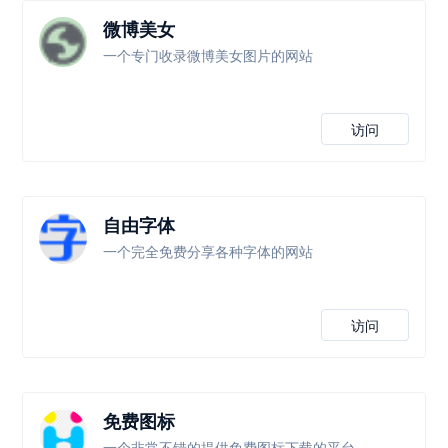
微博美女
一个专门收录微博美女图片的网站
访问
自由字体
一个完全免费分享各种字体的网站
访问
免费图标
一个非常不错的提供免费图标下载的平台