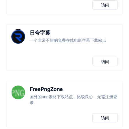
访问
日夸字幕
一个非常不错的免费在线电影字幕下载站点
访问
FreePngZone
国外的png素材下载站点，比较良心，无需注册登
录
访问