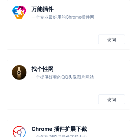
万能插件
一个专业最好用的Chrome插件网
访问
找个性网
一个提供好看的QQ头像图片网站
访问
Chrome 插件扩展下截
一个谷歌浏览器插件下载中心