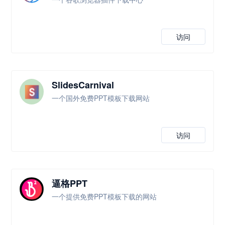
访问
SlidesCarnival
一个国外免费PPT模板下载网站
访问
逼格PPT
一个提供免费PPT模板下载的网站