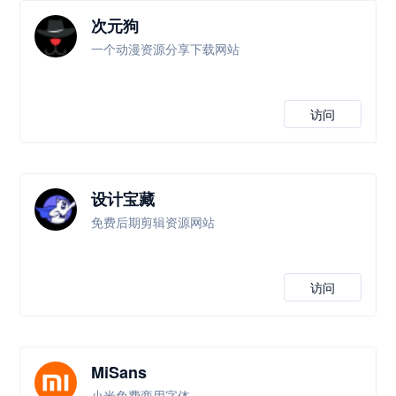
次元狗
一个动漫资源分享下载网站
访问
设计宝藏
免费后期剪辑资源网站
访问
MiSans
小米免费商用字体