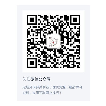
关注微信公众号
定期分享神兵利器，优质资源，精品学习
资料，实用互联网小技巧！