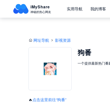
iMyShare
实用导航
我的博客
神秘的热心网友
网址导航
影视资源
狗番
一个提供最新热门番
🔥
点击这里前往“狗番”