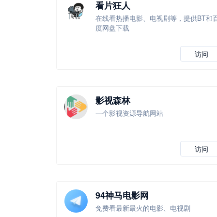
看片狂人
在线看热播电影、电视剧等，提供BT和
度网盘下载
访问
影视森林
一个影视资源导航网站
访问
94神马电影网
免费看最新最火的电影、电视剧