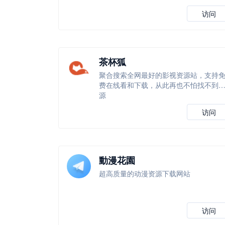
访问
茶杯狐
聚合搜索全网最好的影视资源站，支持
费在线看和下载，从此再也不怕找不到
源
访问
動漫花園
超高质量的动漫资源下载网站
访问