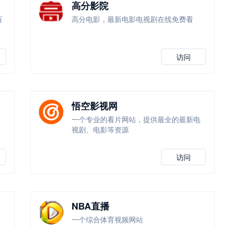
高分影院
百
高分电影，最新电影电视剧在线免费看
访问
悟空影视网
一个专业的看片网站，提供最全的最新电
视剧、电影等资源
访问
NBA直播
一个综合体育视频网站