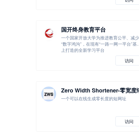
国开终身教育平台
一个国家开放大学为推进教育公平、减
“数字鸿沟”，在现有“一路一网一平台”基
上打造的全新学习平台
访问
Zero Width Shortener-零宽度
短器
一个可以在线生成零长度的短网址
访问