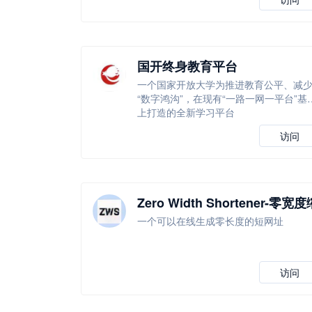
国开终身教育平台
一个国家开放大学为推进教育公平、减
“数字鸿沟”，在现有“一路一网一平台”基
上打造的全新学习平台
访问
Zero Width Shortener-零宽度
短器
一个可以在线生成零长度的短网址
访问