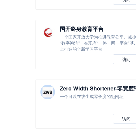
国开终身教育平台
一个国家开放大学为推进教育公平、减
“数字鸿沟”，在现有“一路一网一平台”基
上打造的全新学习平台
访问
Zero Width Shortener-零宽度
短器
一个可以在线生成零长度的短网址
访问