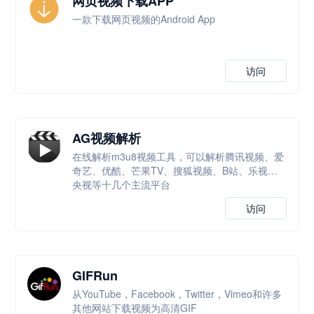
网页视频下载APP
一款下载网页视频的Android App
访问
AG视频解析
在线解析m3u8视频工具，可以解析腾讯视频、爱
奇艺、优酷、芒果TV、搜狐视频、B站、乐视、
央视等十几个主流平台
访问
GIFRun
从YouTube，Facebook，Twitter，Vimeo和许多
其他网站下载视频为高清GIF