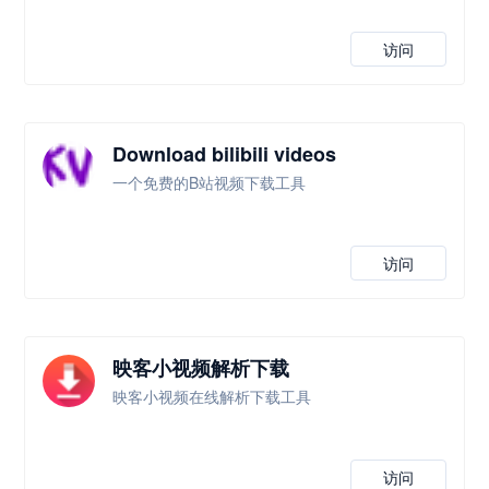
访问
Download bilibili videos
一个免费的B站视频下载工具
访问
映客小视频解析下载
映客小视频在线解析下载工具
访问