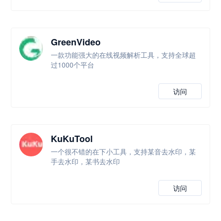
GreenVideo
一款功能强大的在线视频解析工具，支持全球超
过1000个平台
访问
KuKuTool
一个很不错的在下小工具，支持某音去水印，某
手去水印，某书去水印
访问