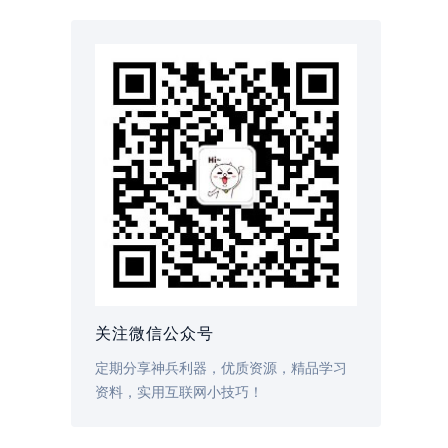
关注微信公众号
定期分享神兵利器，优质资源，精品学习
资料，实用互联网小技巧！