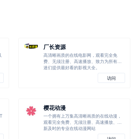
厂长资源
以
高清晰画质的在线电影网，观看完全免
费、无须注册、高速播放、致力为所有影
迷们提供最好看的影视大全。
访问
樱花动漫
T
一个拥有上万集高清晰画质的在线动漫，
。
观看完全免费、无须注册、高速播放、更
新及时的专业在线动漫网站
访问