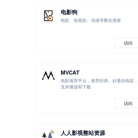
电影狗
电影、电视剧、动漫等聚合搜索
访问
MVCAT
电影推荐平台，推荐经典、好看的电影
支持播放和下载
访问
人人影视整站资源