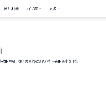
神兵利器
百宝箱
更多
画
小说的网站，拥有海量的动漫资源和丰富的轻小说作品