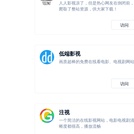
人人影视凉了，但是热心网友在倒闭前
爬取了整站资源，供大家下载！
访问
低端影视
画质超棒的免费在线看电影、电视剧网
访问
注视
一个简洁的在线影视网站，电影电视剧
晰度都很高，播放流畅