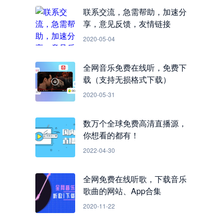
联系交流，急需帮助，加速分
享，意见反馈，友情链接
2020-05-04
全网音乐免费在线听，免费下
载（支持无损格式下载）
2020-05-31
数万个全球免费高清直播源，
你想看的都有！
2022-04-30
全网免费在线听歌，下载音乐
歌曲的网站、App合集
2020-11-22