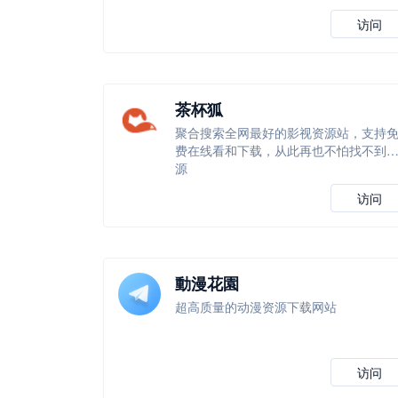
访问
茶杯狐
聚合搜索全网最好的影视资源站，支持
费在线看和下载，从此再也不怕找不到
源
访问
動漫花園
超高质量的动漫资源下载网站
访问