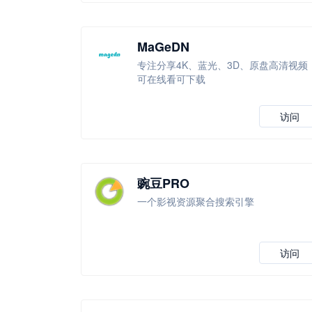
MaGeDN
专注分享4K、蓝光、3D、原盘高清视频
可在线看可下载
访问
豌豆PRO
一个影视资源聚合搜索引擎
访问