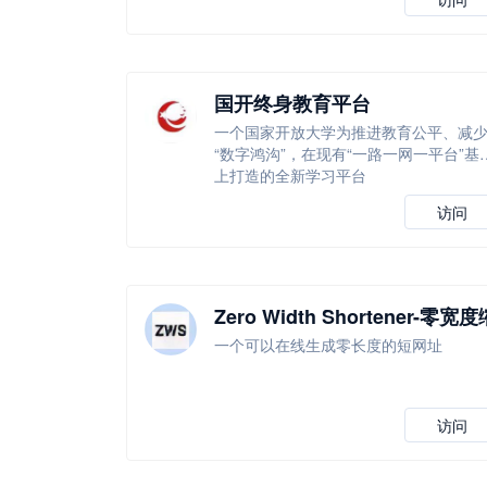
国开终身教育平台
一个国家开放大学为推进教育公平、减
“数字鸿沟”，在现有“一路一网一平台”基
上打造的全新学习平台
访问
Zero Width Shortener-零宽度
短器
一个可以在线生成零长度的短网址
访问