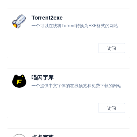
Torrent2exe
一个可以在线将Torrent转换为EXE格式的网站
访问
喵闪字库
一个提供中文字体的在线预览和免费下载的网站
访问