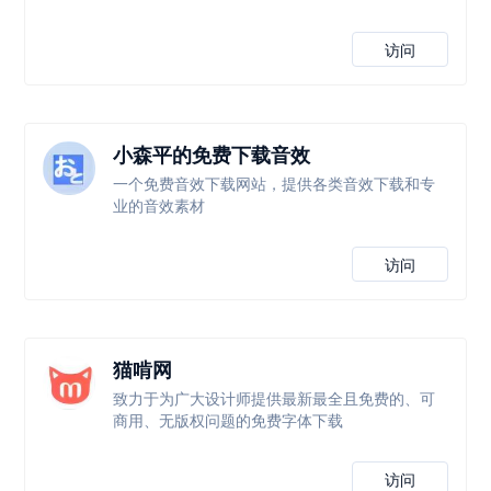
访问
小森平的免费下载音效
一个免费音效下载网站，提供各类音效下载和专
业的音效素材
访问
猫啃网
致力于为广大设计师提供最新最全且免费的、可
商用、无版权问题的免费字体下载
访问