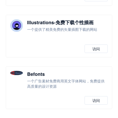
Illustrations-免费下载个性插画
一个提供了精美免费的矢量插图下载的网站
访问
Befonts
一个广告素材免费商用英文字体网站，免费提供
高质量的设计资源
访问