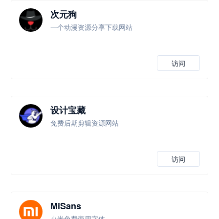
次元狗
一个动漫资源分享下载网站
访问
设计宝藏
免费后期剪辑资源网站
访问
MiSans
小米免费商用字体