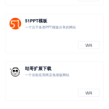
51PPT模板
一个注于各类PPT模版分享的网站
访问
咕哥扩展下载
一个谷歌应用商店免墙版网站
访问