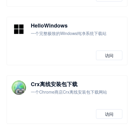
HelloWindows
一个完整极致的Windows纯净系统下载站
访问
Crx离线安装包下载
一个Chrome商店Crx离线安装包下载网站
访问