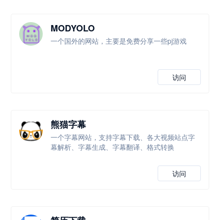
MODYOLO
一个国外的网站，主要是免费分享一些pj游戏
访问
熊猫字幕
一个字幕网站，支持字幕下载、各大视频站点字
幕解析、字幕生成、字幕翻译、格式转换
访问