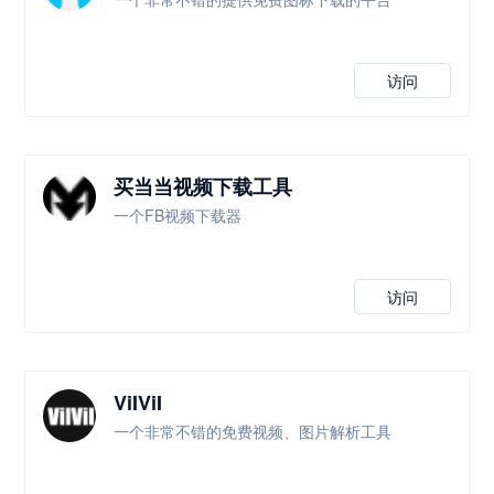
访问
买当当视频下载工具
一个FB视频下载器
访问
ViIViI
一个非常不错的免费视频、图片解析工具