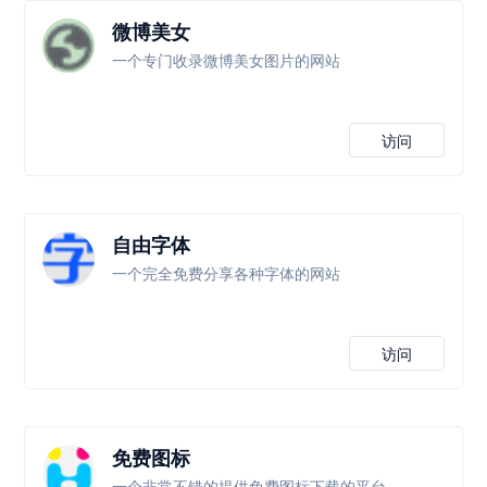
微博美女
一个专门收录微博美女图片的网站
访问
自由字体
一个完全免费分享各种字体的网站
访问
免费图标
一个非常不错的提供免费图标下载的平台