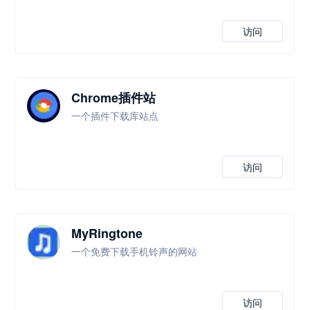
访问
Chrome插件站
一个插件下载库站点
访问
MyRingtone
一个免费下载手机铃声的网站
访问