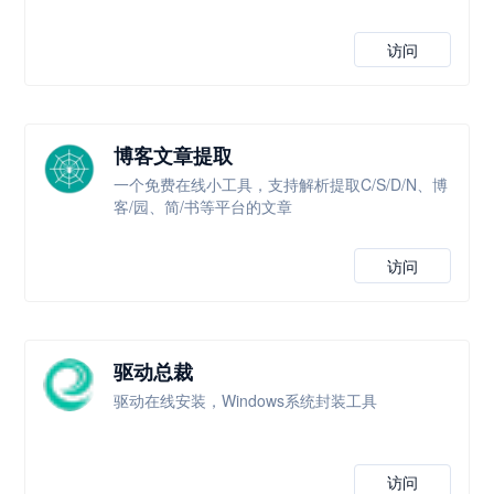
访问
博客文章提取
一个免费在线小工具，支持解析提取C/S/D/N、博
客/园、简/书等平台的文章
访问
驱动总裁
驱动在线安装，Windows系统封装工具
访问